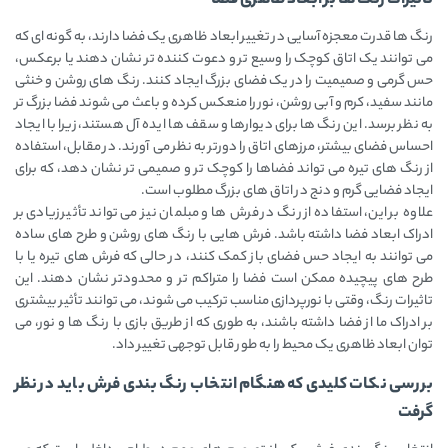
تاثیرات رنگ ها بر ابعاد ظاهری فضا
رنگ ‌ها قدرت معجزه ‌آسایی در تغییر ابعاد ظاهری یک فضا دارند، به گونه ‌ای که
می‌ توانند یک اتاق کوچک را وسیع ‌تر و دعوت ‌کننده‌ تر نشان دهند یا برعکس،
حس گرمی و صمیمیت را در یک فضای بزرگ ایجاد کنند. رنگ‌ های روشن و خنثی
مانند سفید، کرم و آبی روشن، نور را منعکس کرده و باعث می ‌شوند فضا بزرگ ‌تر
به نظر برسد. این رنگ ‌ها برای دیوارها و سقف‌ ها ایده ‌آل هستند، زیرا با ایجاد
احساس فضای بیشتر، مرزهای اتاق را دورتر به نظر می ‌آورند. در مقابل، استفاده
از رنگ‌ های تیره می ‌تواند فضاها را کوچک ‌تر و صمیمی‌ تر نشان دهد، که برای
ایجاد فضایی گرم و دنج در اتاق ‌های بزرگ مطلوب است.
علاوه بر این، استفاده از رنگ در فرش ‌ها و مبلمان نیز می ‌تواند تأثیر زیادی بر
ادراک ابعاد فضا داشته باشد. فرش‌ هایی با رنگ‌ های روشن و طرح‌ های ساده
می ‌توانند به ایجاد حس فضای باز کمک کنند، در حالی که فرش ‌های تیره یا با
طرح‌ های پیچیده ممکن است فضا را متراکم ‌تر و محدودتر نشان دهند. این
تاثیرات رنگ، وقتی با نورپردازی مناسب ترکیب می ‌شوند، می‌ توانند تأثیر بیشتری
بر ادراک ما از فضا داشته باشند، به طوری که از طریق بازی با رنگ ‌ها و نور، می
‌توان ابعاد ظاهری یک محیط را به طور قابل توجهی تغییر داد.
بررسی نکات کلیدی که هنگام انتخاب رنگ بندی فرش باید در نظر
گرفت