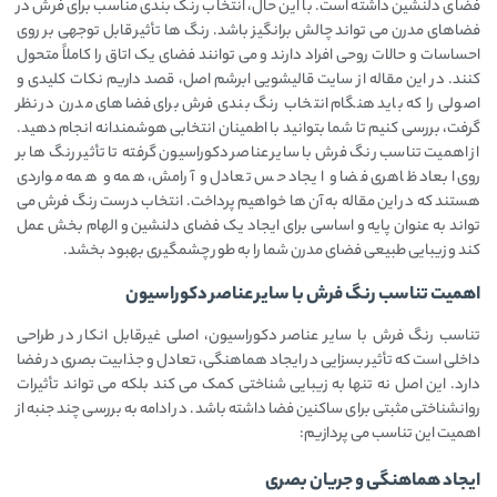
فضای دلنشین داشته است. با این حال، انتخاب رنگ بندی مناسب برای فرش در
فضاهای مدرن می ‌تواند چالش ‌برانگیز باشد. رنگ ‌ها تأثیر قابل توجهی بر روی
احساسات و حالات روحی افراد دارند و می ‌توانند فضای یک اتاق را کاملاً متحول
کنند. در این مقاله از سایت قالیشویی ابرشم اصل، قصد داریم نکات کلیدی و
اصولی را که باید هنگام انتخاب رنگ بندی فرش برای فضاهای مدرن در نظر
گرفت، بررسی کنیم تا شما بتوانید با اطمینان انتخابی هوشمندانه انجام دهید.
از اهمیت تناسب رنگ فرش با سایر عناصر دکوراسیون گرفته تا تأثیر رنگ‌ ها بر
روی ابعاد ظاهری فضا و ایجاد حس تعادل و آرامش، همه و همه مواردی
هستند که در این مقاله به آن ‌ها خواهیم پرداخت. انتخاب درست رنگ فرش می
‌تواند به عنوان پایه و اساسی برای ایجاد یک فضای دلنشین و الهام ‌بخش عمل
کند و زیبایی طبیعی فضای مدرن شما را به طور چشمگیری بهبود بخشد.
اهمیت تناسب رنگ فرش با سایر عناصر دکوراسیون
تناسب رنگ فرش با سایر عناصر دکوراسیون، اصلی غیرقابل انکار در طراحی
داخلی است که تأثیر بسزایی در ایجاد هماهنگی، تعادل و جذابیت بصری در فضا
دارد. این اصل نه تنها به زیبایی شناختی کمک می ‌کند بلکه می ‌تواند تأثیرات
روانشناختی مثبتی برای ساکنین فضا داشته باشد. در ادامه به بررسی چند جنبه از
اهمیت این تناسب می ‌پردازیم:
ایجاد هماهنگی و جریان بصری