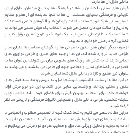
داخلی منزل آن‌ ها دارد.
فرش‌ های سنتی با داشتن ریشه در فرهنگ ‌ها و تاریخ مردمان، دارای ارزش
تاریخی و فرهنگی بسیاری هستند. آن ‌ها نه تنها نماینده ای از هنر و صنایع
دستی سنتی هر کشور هستند، بلکه دارای طرح ‌ها و الگوهای خاصی هستند که
به تاریخ و اصالت مردمان متصل می ‌شوند. انتخاب یک فرش سنتی می ‌تواند به
شما کمک کند تا ارتباطی عمیق ‌تر با یک فرهنگ و تاریخ معین برقرار کنید و
فضایی گرم در منزل خود ایجاد نمایید.
از طرف دیگر، فرش‌ های مدرن با طراحی ‌ها و الگوهای معاصر، به دنیای مد و
طراحی جدید تر وارد شده ‌اند. آن‌ ها از جنبه ‌های هنری و طراحی نوآوری ‌های
جذابی دارند که به شکل ‌ها و رنگ ‌های متنوعی بیان می ‌شوند. این فرش‌ ها به
خصوص در فضاهای مدرن و معاصر، جلوه ای خاص می بخشند و می‌توانند به
عنوان اثری هنری و تازه در داخلی منزل شما نمایان شوند.
در این مقاله از سایت قالیشویی ابریشم اصل، به بررسی و مقایسه فرش ‌های
مدرن و سنتی پرداخته و راهنمایی ‌هایی برای انتخاب این دو نوع فرش ارائه
خواهیم داد. برای انتخاب بهترین فرش برای فضای خود، باید عواملی چون
سلیقه شخصی، طراحی داخلی منزل و همچنین تاثیرات فرهنگی و تاریخی مد نظر
گرفته شوند.
در این مقاله، سعی می ‌کنیم به شما کمک کنیم تا تصمیمی مطلوب و انطباقی با
سلیقه و نیازهای خود برای فرش مناسب منزلتان بگیرید. به همین دلیل، در
ادامه به تجزیه و تحلیل ویژگی ‌ها، مزایا و معایب هر دو نوع فرش می‌ پردازیم تا
شما بتوانید با دقت بیشتری انتخاب کنید.