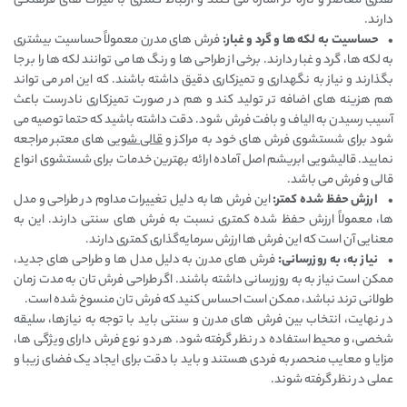
هنری معاصر و تازه تر اشاره می ‌کنند و ارتباط کمتری با میراث ‌های فرهنگی
دارند.
• حساسیت به لکه ‌ها و گرد و غبار:
فرش‌ های مدرن معمولاً حساسیت بیشتری
به لکه ‌ها، گرد و غبار دارند. برخی از طراحی ‌ها و رنگ ‌ها می ‌توانند لکه ‌ها را بر جا
بگذارند و نیاز به نگهداری و تمیزکاری دقیق داشته باشند. که این امر می تواند
هم هزینه های اضافه تر تولید کند و هم در صورت تمیزکاری نادرست باعث
آسیب رسیدن به الیاف و بافت فرش شود. دقت داشته باشید که حتما توصیه می
شود برای شستشوی فرش های خود به مراکز و
قالی شویی
های معتبر مراجعه
نمایید. قالیشویی ابریشم اصل آماده ارائه بهترین خدمات برای شستشوی انواع
قالی و فرش می باشد.
• ارزش حفظ شده کمتر:
این فرش ها به دلیل تغییرات مداوم در طراحی و مدل
‌ها، معمولاً ارزش حفظ شده کمتری نسبت به فرش ‌های سنتی دارند. این به
معنایی آن است که این فرش ها ارزش سرمایه‌گذاری کمتری دارند.
• نیاز به، به ‌روزرسانی:
فرش ‌های مدرن به دلیل مدل ‌ها و طراحی ‌های جدید،
ممکن است نیاز به به ‌روزرسانی داشته باشند. اگر طراحی فرش ‌تان به مدت زمان
طولانی ترند نباشد، ممکن است احساس کنید که فرش ‌تان منسوخ شده است.
در نهایت، انتخاب بین فرش‌ های مدرن و سنتی باید با توجه به نیازها، سلیقه
شخصی، و محیط استفاده در نظر گرفته شود. هر دو نوع فرش دارای ویژگی ‌ها،
مزایا و معایب منحصر به فردی هستند و باید با دقت برای ایجاد یک فضای زیبا و
عملی در نظر گرفته شوند.