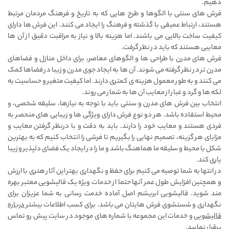
دهیم.
فرش ‌های سنتی با الگوها و طرح ‌هایی که به تاریخ و فرهنگ مردمان مرتبط
هستند، ارتباط عمیقی با گذشته و فرهنگ را ایجاد می ‌کنند. این فرش ‌ها دارای
کیفیت ساخت بالایی می‌ باشند. اما هزینه بالا و نیاز به مراقبت دقیق از آن ‌ها
معایبی هستند که باید در نظر گرفت.
فرش ‌های مدرن با طراحی‌ ها و الگوهای معاصر، برای داخل منازل و فضاهای
مدرن تر در نظر گرفته می شوند. آن ‌ها به ایجاد جوی مدرن و زیبا در فضاها کمک
می ‌کنند و به طور معمول هزینه‌ ی کمتری دارند. اما کیفیت متغیر و حساسیت به
لکه ‌ها و گرد و غبار از معایب آن ‌ها به شمار می روند.
انتخاب بین فرش ‌های مدرن و سنتی باید با توجه به نیازها، سلیقه شخصی، و
محیط استفاده باشد. هر دو نوع فرش دارای ویژگی ‌ها و زیبایی‌ های منحصر به
فردی هستند و معایب خود را دارند. باید به دقت و با درنظر گرفتن معایب و
مزایای هر گزینه، تصمیم نهایی را بگیریم تا فرشی را انتخاب کنیم که به بهترین
شکل با محیط و سلیقه ما هماهنگ باشد و ما را در ایجاد یک فضای دلپذیر و زیبا
یاری کند.
در انتها به شما توصیه می کنیم برای حفظ و نگهداری بهتر این آثار هنری با ارزش
و همچنین افزایش طول عمر آنها حتما از خدمات ویژه یک قالیشویی معتبر بهره
مند شوید. قالیشویی ابریشم اصل آماده خدمت رسانی به شما عزیزان برای
نگهداری و شستشوی فرش هایتان می باشد. برای کسب اطلاعات بیشتر
درباره
قالیشویی
و خدمات این مجموعه با شماره های موجود در سایت پیش رو تماس
برقرار نمایید.