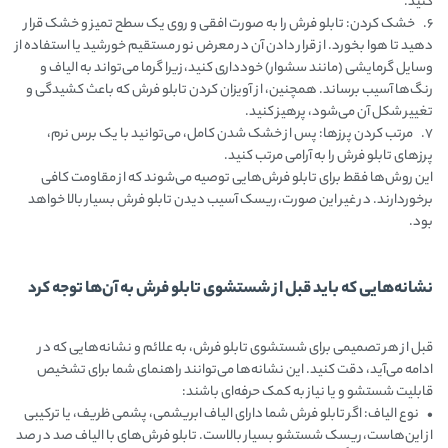
کنید.
6. خشک کردن: تابلو فرش را به صورت افقی و روی یک سطح تمیز و خشک قرار
دهید تا هوا بخورد. از قرار دادن آن در معرض نور مستقیم خورشید یا استفاده از
وسایل گرمایشی (مانند سشوار) خودداری کنید، زیرا گرما می‌تواند به الیاف و
رنگ‌ها آسیب برساند. همچنین، از آویزان کردن تابلو فرش که باعث کشیدگی و
تغییر شکل آن می‌شود، پرهیز کنید.
7. مرتب کردن پرزها: پس از خشک شدن کامل، می‌توانید با یک برس نرم،
پرزهای تابلو فرش را به آرامی مرتب کنید.
این روش‌ها فقط برای تابلو فرش‌هایی توصیه می‌شوند که از مقاومت کافی
برخوردارند. در غیر این صورت، ریسک آسیب دیدن تابلو فرش بسیار بالا خواهد
بود.
نشانه‌هایی که باید قبل از شستشوی تابلو فرش به آن‌ها توجه کرد
قبل از هر تصمیمی برای شستشوی تابلو فرش، به علائم و نشانه‌هایی که در
ادامه می‌آید، دقت کنید. این نشانه‌ها می‌توانند راهنمای شما برای تشخیص
قابلیت شستشو و یا نیاز به کمک حرفه‌ای باشند:
• نوع الیاف: اگر تابلو فرش شما دارای الیاف ابریشمی، پشمی ظریف، یا ترکیبی
از این‌هاست، ریسک شستشو بسیار بالاست. تابلو فرش‌های با الیاف صد در صد