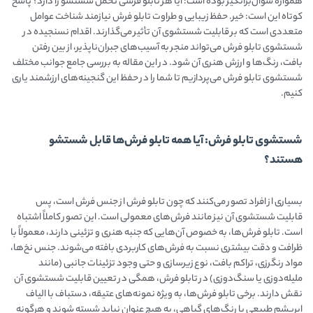
همواره سوال‌برانگیز بوده است؛ آیا هر تابلو فرشی تحمل شستشو را دارد؟ پاسخ
کوتاه این است: خیر. حفظ زیبایی و طراوت تابلو فرش نیازمند شناخت عوامل
متعددی است که بر قابلیت شستشوی آن تأثیر می‌گذارند. اقدام نسنجیده در
شستشوی تابلو فرش می‌تواند منجر به آسیب‌های جبران‌ناپذیر، از بین رفتن
بافت، رنگ‌ها و ارزش هنری آن شود. در این مقاله به بررسی جامع جوانب مختلف
شستشوی تابلو فرش می‌پردازیم تا شما را در حفظ این گنجینه‌های ارزشمند یاری
کنیم.
شستشوی تابلو فرش: آیا همه تابلو فرش‌ها قابل شستشو
هستند؟
بسیاری از افراد تصور می‌کنند که چون تابلو فرش از جنس فرش است، پس
قابلیت شستشوی آن نیز مانند فرش‌های معمولی است. این تصور کاملاً اشتباه
است. تابلو فرش‌ها، به خصوص آن‌هایی که جنبه هنری و تزئینی دارند، معمولاً با
ظرافت و دقت بیشتری نسبت به فرش‌های کاربردی بافته می‌شوند. جنس نخ‌ها،
مواد رنگرزی، تراکم بافت، نوع زیرسازی و حتی وجود تزئینات جانبی (مانند
ملیله‌دوزی یا سنگ‌دوزی) در تابلو فرش، همگی در تعیین قابلیت شستشوی آن
نقش دارند. برخی تابلو فرش‌ها، به ویژه نمونه‌های عتیقه، دستباف با الیاف
ابریشم طبیعی یا رنگ‌های گیاهی، به هیچ عنوان نباید شسته شوند و هرگونه