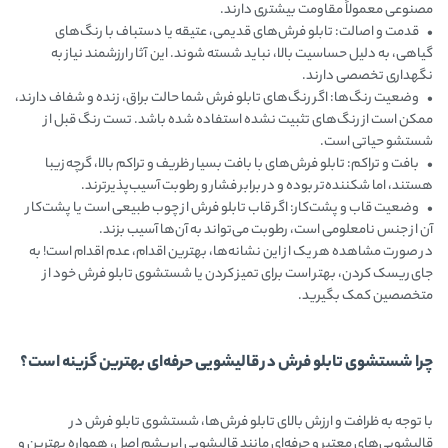
مصنوعی معمولاً مقاومت بیشتری دارند.
• قدمت و اصالت: تابلو فرش‌های قدیمی، عتیقه یا دستباف با رنگ‌های
گیاهی، به دلیل حساسیت بالا، نباید شسته شوند. این آثار ارزشمند نیاز به
نگهداری تخصصی دارند.
• وضعیت رنگ‌ها: اگر رنگ‌های تابلو فرش شما حالت براق، زنده و شفاف دارند،
ممکن است از رنگ‌های تثبیت نشده استفاده شده باشد. تست رنگ قبل از
شستشو حیاتی است.
• بافت و تراکم: تابلو فرش‌های با بافت بسیار ظریف و تراکم بالا، گرچه زیبا
هستند، اما شکننده‌تر بوده و در برابر فشار و رطوبت آسیب‌پذیرترند.
• وضعیت قاب و پشت‌کار: اگر قاب تابلو فرش از چوب طبیعی است یا پشت‌کار
آن از جنس نامعلومی است، رطوبت می‌تواند به آن‌ها آسیب بزند.
در صورت مشاهده هر یک از این نشانه‌ها، بهترین اقدام، عدم اقدام است! به
جای ریسک کردن، بهتر است برای تمیز کردن یا شستشوی تابلو فرش خود از
متخصصین کمک بگیرید.
چرا شستشوی تابلو فرش در قالیشویی حرفه‌ای بهترین گزینه است؟
با توجه به ظرافت و ارزش بالای تابلو فرش‌ها، شستشوی تابلو فرش در
قالیشویی‌های معتبر و حرفه‌ای مانند قالیشویی ابریشم اصل، همواره بهترین و