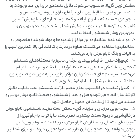
مطمئن‌ترین گزینه محسوب می‌شود. دلایل متعددی برای این ادعا وجود دارد:
1. تخصص و تجربه: قالیشویی‌های حرفه‌ای دارای نیروهای متخصص و
باتجربه‌ای هستند که با انواع الیاف، رنگ‌ها و ساختارهای تابلو فرش آشنایی
کامل دارند. آن‌ها قادرند نوع تابلو فرش شما را تشخیص داده و بهترین و
ایمن‌ترین روش شستشو را انتخاب کنند.
2. مواد شوینده استاندارد: این مراکز از شامپوها و مواد شوینده مخصوص و
استانداردی استفاده می‌کنند که علاوه بر قدرت پاک‌کنندگی بالا، کمترین آسیب را
به الیاف و رنگ تابلو فرش وارد می‌کنند.
3. تجهیزات مدرن: قالیشویی‌های حرفه‌ای مجهز به دستگاه‌های شستشو،
آبکشی و خشک‌کن صنعتی هستند که فرآیند را با دقت و سرعت بالا انجام
می‌دهند. سیستم‌های خشک‌کن این مراکز، رطوبت را به طور یکنواخت و بدون
ایجاد آسیب یا تغییر شکل، از تابلو فرش خارج می‌کنند.
4. کنترل کیفیت: در قالیشویی‌های معتبر، فرآیند شستشو تحت نظارت دقیق
کارشناسان انجام می‌شود و قبل و بعد از شستشو، وضعیت تابلو فرش بررسی و
مستند می‌شود تا از سلامت آن اطمینان حاصل شود.
5. صرفه‌جویی در زمان و هزینه: گرچه ممکن است هزینه شستشوی تابلو فرش
در قالیشویی در کوتاه‌مدت بیشتر به نظر برسد، اما با توجه به جلوگیری از
آسیب‌های احتمالی و حفظ ارزش تابلو فرش، در بلندمدت صرفه‌جویی قابل
توجهی خواهد بود. همچنین، این کار باعث صرفه‌جویی در وقت و انرژی شما نیز
می‌شود.