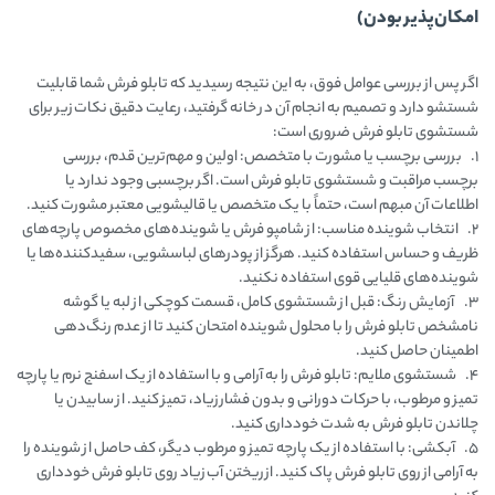
امکان‌پذیر بودن)
اگر پس از بررسی عوامل فوق، به این نتیجه رسیدید که تابلو فرش شما قابلیت
شستشو دارد و تصمیم به انجام آن در خانه گرفتید، رعایت دقیق نکات زیر برای
شستشوی تابلو فرش ضروری است:
1. بررسی برچسب یا مشورت با متخصص: اولین و مهم‌ترین قدم، بررسی
برچسب مراقبت و شستشوی تابلو فرش است. اگر برچسبی وجود ندارد یا
اطلاعات آن مبهم است، حتماً با یک متخصص یا قالیشویی معتبر مشورت کنید.
2. انتخاب شوینده مناسب: از شامپو فرش یا شوینده‌های مخصوص پارچه‌های
ظریف و حساس استفاده کنید. هرگز از پودرهای لباسشویی، سفیدکننده‌ها یا
شوینده‌های قلیایی قوی استفاده نکنید.
3. آزمایش رنگ: قبل از شستشوی کامل، قسمت کوچکی از لبه یا گوشه
نامشخص تابلو فرش را با محلول شوینده امتحان کنید تا از عدم رنگ‌دهی
اطمینان حاصل کنید.
4. شستشوی ملایم: تابلو فرش را به آرامی و با استفاده از یک اسفنج نرم یا پارچه
تمیز و مرطوب، با حرکات دورانی و بدون فشار زیاد، تمیز کنید. از سابیدن یا
چلاندن تابلو فرش به شدت خودداری کنید.
5. آبکشی: با استفاده از یک پارچه تمیز و مرطوب دیگر، کف حاصل از شوینده را
به آرامی از روی تابلو فرش پاک کنید. از ریختن آب زیاد روی تابلو فرش خودداری