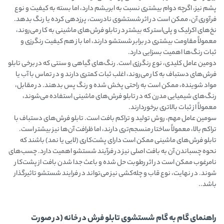
پشم نیز، اگرچه دوام بیشتری نسبت به ابریشم دارد، اما بسته به کیفیت و نوع
فرآوری آن، ممکن است در اثر شستشوی نادرست، پرزدهی کرده یا رنگ بدهد.
نخ‌های اکرلیک و پلی‌استر که بیشتر در تابلو فرش‌های ماشینی به کار می‌روند،
معمولاً مقاومت بیشتری در برابر شستشو دارند، اما باز هم کیفیت رنگرزی و
ثبات رنگ‌ها اهمیت بسزایی دارد.
دومین عامل کلیدی، نوع رنگرزی است. رنگ‌های گیاهی و سنتی که در برخی تابلو
فرش‌های دستباف به کار می‌روند، اغلب ثبات کمتری دارند و در تماس با آب یا
مواد شوینده، ممکن است به راحتی پخش شده و رنگ پس بدهند. در مقابل،
رنگ‌های شیمیایی مدرن که در تابلو فرش‌های ماشینی استفاده می‌شوند،
معمولاً از ثبات بالاتری برخوردارند.
سومین عامل مهم، روش تولید و تراکم بافت است. تابلو فرش‌های دستباف با
تراکم بالا، معمولاً ساختار منسجم‌تری دارند، اما ظرافت آن‌ها نیز بیشتر است.
تابلو فرش‌های ماشینی ممکن است دارای پشت‌کاری (لایی یا نمد) باشند که
نحوه چسباندن آن به بافت اصلی نیز در فرآیند شستشو اهمیت دارد. چسب‌های
نامرغوب ممکن است در اثر رطوبت حل شده و باعث جدا شدن بافت از پشت‌کار
شوند. در نهایت، نوع قاب و چله‌کشی نیز می‌تواند در فرایند شستشو تاثیرگذار
باشد..
راهنمای گام به گام شستشوی تابلو فرش در خانه (در صورت