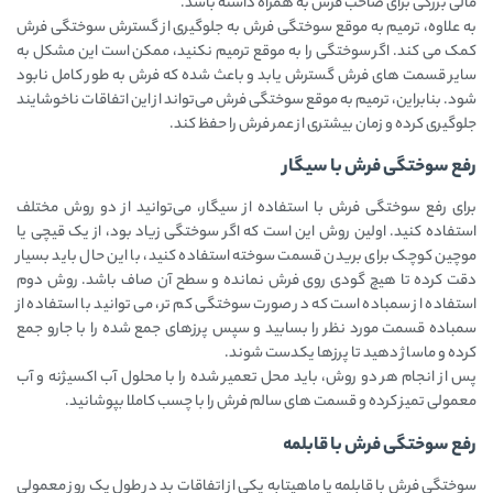
مالی بزرگی برای صاحب فرش به همراه داشته باشد.
به علاوه، ترمیم به موقع سوختگی فرش به جلوگیری از گسترش سوختگی فرش
کمک می کند. اگر سوختگی را به موقع ترمیم نکنید، ممکن است این مشکل به
سایر قسمت ‌های فرش گسترش یابد و باعث شده که فرش به طور کامل نابود
شود. بنابراین، ترمیم به موقع سوختگی فرش می‌تواند از این اتفاقات ناخوشایند
جلوگیری کرده و زمان بیشتری از عمر فرش را حفظ کند.
رفع سوختگی فرش با سیگار
برای رفع سوختگی فرش با استفاده از سیگار، می‌توانید از دو روش مختلف
استفاده کنید. اولین روش این است که اگر سوختگی زیاد بود، از یک قیچی یا
موچین کوچک برای بریدن قسمت سوخته استفاده کنید، با این حال باید بسیار
دقت کرده تا هیچ گودی روی فرش نمانده و سطح آن صاف باشد. روش دوم
استفاده از سمباده است که در صورت سوختگی کم تر، می ‌توانید با استفاده از
سمباده قسمت مورد نظر را بسابید و سپس پرزهای جمع شده را با جارو جمع
کرده و ماساژ دهید تا پرزها یکدست شوند.
پس از انجام هر دو روش، باید محل تعمیر شده را با محلول آب اکسیژنه و آب
معمولی تمیز کرده و قسمت ‌های سالم فرش را با چسب کاملا بپوشانید.
رفع سوختگی فرش با قابلمه
سوختگی فرش با قابلمه یا ماهیتابه یکی از اتفاقات بد در طول یک روز معمولی