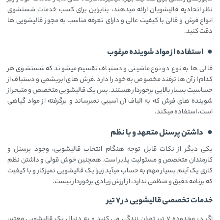
نظر اتحادیه قالیشویان ارائه میدهند، بنابراین برای کسب خدمات شستشوی
انواع فرش و قالی با کیفیت عالی و دارای تعرفه مناسب به مجوز قالیشویی ها
دقت کنید.
● استفاده از مواد شوینده مرغوب
قالی ها به نوع دو نوع ماشینی و دستباف تقسیم میشوند که شستشوی هر
کدام از آن ها ترفند مخصوص به خود را دارد .فرش های ابریشمی و دستباف از
حساسیت بسیار بالایی برخوردار هستند. پس یک قالیشویی متخصص و متبحر از
شوینده های فرش که به الیاف آن آسیبی نمیرساند و برگرفته از مواد گیاهی
است، استفاده میکند.
● داشتن پرسنل متعهد و با نظم
یکی دیگر از نکات قابل توجه هنگام انتخاب قالیشویی، وجود پرسنل و
کارمندان متخصص و مسئولیت پذیر است. همچنین خوش قولی و داشتن نظم
کاری یک آیتم بسیار مهم به حساب میآید زیرا یک قالیشویی تمیزکار و با کیفیت
که برنامه دقیق و منظمی ندارد، از ارزش زیادی برخوردار نیست.
خدمات تخصصی قالیشویی در ۷ تیر
اگر در محدوده ۷ تیر تهران زندگی می ‌کنید و به ‌دنبال یک قالیشویی معتبر،