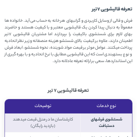
تعرفه قالیشویی 7تیر
فرش و قالی از وسایل کاربردی و گرانبهای هر خانه به حساب می آید. خانواده ها
معمولاً به دنبال پیدا کردن یک قالیشویی معتبر و با کیفیت هستند و حاضرند
بهای لازم برای شستشوی باکیفیت را بپردازند اما مشتریان قالیشویی 7تیر
اطمینان دارند، علاوه بر کیفیت بالای شستشو هزینه منصفانه و زیر نظر اتحادیه
پرداخت میکنند. عوامل موثر بر قیمت مواد شوینده، نحوه شستشو، ابعاد فرش
و نوع بستهبندی است که این قالیشویی مطابق با نرخ اتحادیه و با بهره گیری از
این استانداردها، سعی بر ارائه تعرفه عادلانه دارد.
تعرفه قالیشویی 7 تیر
نوع خدمات
توضیحات
شستشوی فرشهای
کارشناسان ما در منزل قیمت میدهند
دستبافت
(بازدید رایگان)