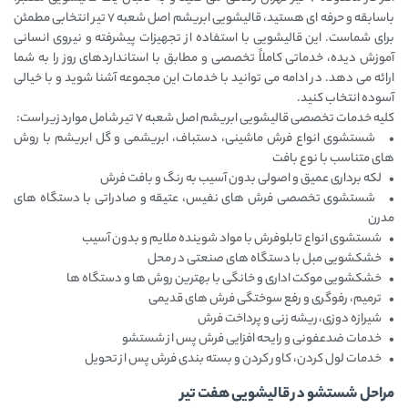
باسابقه و حرفه ‌ای هستید، قالیشویی ابریشم اصل شعبه ۷ تیر انتخابی مطمئن
برای شماست. این قالیشویی با استفاده از تجهیزات پیشرفته و نیروی انسانی
آموزش ‌دیده، خدماتی کاملاً تخصصی و مطابق با استانداردهای روز را به شما
ارائه می ‌دهد. در ادامه می ‌توانید با خدمات این مجموعه آشنا شوید و با خیالی
آسوده انتخاب کنید.
کلیه خدمات تخصصی قالیشویی ابریشم اصل شعبه ۷ تیر شامل موارد زیر است:
• شستشوی انواع فرش ماشینی، دستباف، ابریشمی و گل ‌ابریشم با روش
‌های متناسب با نوع بافت
• لکه ‌برداری عمیق و اصولی بدون آسیب به رنگ و بافت فرش
• شستشوی تخصصی فرش ‌های نفیس، عتیقه و صادراتی با دستگاه ‌های
مدرن
• شستشوی انواع تابلوفرش با مواد شوینده ملایم و بدون آسیب
• خشکشویی مبل با دستگاه‌ های صنعتی در محل
• خشکشویی موکت اداری و خانگی با بهترین روش ها و دستگاه‌ ها
• ترمیم، رفوگری و رفع سوختگی فرش ‌های قدیمی
• شیرازه ‌دوزی، ریشه ‌زنی و پرداخت فرش
• خدمات ضدعفونی و رایحه ‌افزایی فرش پس از شستشو
• خدمات لول کردن، کاور کردن و بسته‌ بندی فرش پس از تحویل
مراحل شستشو در قالیشویی هفت تیر