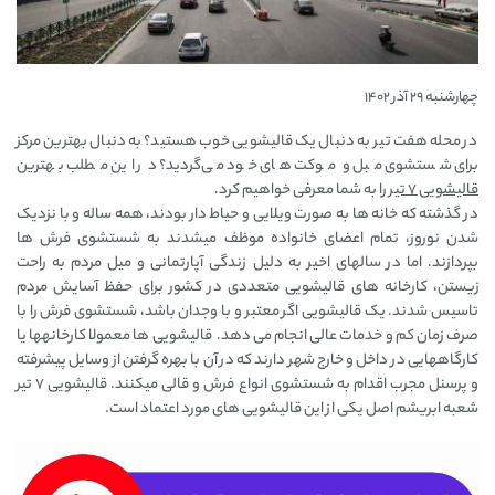
چهارشنبه 29 آذر 1402
در محله هفت تیر به دنبال یک قالیشویی خوب هستید؟ به دنبال بهترین مرکز
برای شستشوی مبل و موکت های خود می‌گردید؟ در این مطلب بهترین
قالیشویی 7 تیر
را به شما معرفی خواهیم کرد.
در گذشته که خانه ها به صورت ویلایی و حیاط دار بودند، همه ساله و با نزدیک
شدن نوروز، تمام اعضای خانواده موظف میشدند به شستشوی فرش ها
بپردازند. اما در سالهای اخیر به دلیل زندگی آپارتمانی و میل مردم به راحت
زیستن، کارخانه های قالیشویی متعددی در کشور برای حفظ آسایش مردم
تاسیس شدند. یک قالیشویی اگر معتبر و با وجدان باشد، شستشوی فرش را با
صرف زمان کم و خدمات عالی انجام می دهد. قالیشویی ها معمولا کارخانهها یا
کارگاههایی در داخل و خارج شهر دارند که در آن با بهره گرفتن از وسایل پیشرفته
و پرسنل مجرب اقدام به شستشوی انواع فرش و قالی میکنند. قالیشویی 7 تیر
شعبه ابریشم اصل یکی از این قالیشویی های مورد اعتماد است.