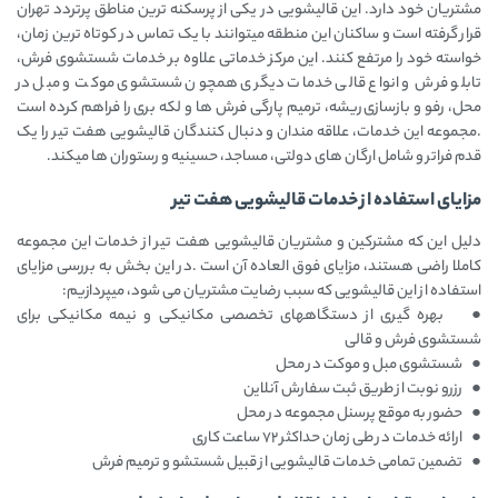
مشتریان خود دارد. این قالیشویی در یکی از پرسکنه ترین مناطق پرتردد تهران
قرار گرفته است و ساکنان این منطقه میتوانند با یک تماس در کوتاه ترین زمان،
خواسته خود را مرتفع کنند. این مرکز خدماتی علاوه بر خدمات شستشوی فرش،
تابلو فرش و انواع قالی خدمات دیگری همچون شستشوی موکت و مبل در
محل، رفو و بازسازی ریشه، ترمیم پارگی فرش ها و لکه بری را فراهم کرده است
.مجموعه این خدمات، علاقه مندان و دنبال کنندگان قالیشویی هفت تیر را یک
قدم فراتر و شامل ارگان های دولتی، مساجد، حسینیه و رستوران ها میکند.
مزایای استفاده از خدمات قالیشویی هفت تیر
دلیل این که مشترکین و مشتریان قالیشویی هفت تیر از خدمات این مجموعه
کاملا راضی هستند، مزایای فوق العاده آن است .در این بخش به بررسی مزایای
استفاده از این قالیشویی که سبب رضایت مشتریان می شود، میپردازیم:
● بهره گیری از دستگاههای تخصصی مکانیکی و نیمه مکانیکی برای
شستشوی فرش و قالی
● شستشوی مبل و موکت در محل
● رزرو نوبت از طریق ثبت سفارش آنلاین
● حضور به موقع پرسنل مجموعه در محل
● ارائه خدمات در طی زمان حداکثر ۷۲ ساعت کاری
● تضمین تمامی خدمات قالیشویی از قبیل شستشو و ترمیم فرش