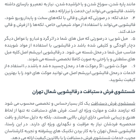
مانند پاره شدن، سوراخ شدن و یا خراشیده شدن، نیاز به تعمیر و بازسازی داشته
باشند، قالیشویی می‌تواند این خدمت را نیز ارائه دهد.
4. حذف لکه: در صورتی که فرش و قالی با لکه‌های سخت و پایدار روبرو شود،
قالیشویی می‌تواند با استفاده از مواد شیمیایی خاص، لکه‌ها را از فرش و قالی
حذف کند.
5. مبل شویی: در صورتی که مبل های شما در اثر گرد و غبار و یا عوامل دیگر
دچار آلودگی و کثیفی شده باشد در قالیشویی با استفاده از مواد شوینده
مناسب مبل شما در محل شسته می شود. در قالیشویی ابریشم اصل کلیه مبل
های سلطنتی و یا راحتی به صورت کاملا تخصصی شسته می شوند.
6. موکت شویی: اگر موکت ها در محل چسبیده شده باشند با استفاده از
خدمات در محل قالیشویی ابریشم اصل می توانید موکت های خود را با بهترین
کیفیت بشویید.
شستشوی فرش دستبافت در قالیشویی شمال تهران
شستشوی فرش دستبافت
یک کار بسیار حساس و تخصصی محسوب می شود
که نیازمند دقت و مهارت ویژه ‌ای است. فرش ‌های دستبافت نه تنها از لحاظ
هنری و زیبایی شناسی دارای ارزش بالایی هستند، بلکه به دلیل ساختار و بافت
منحصربه‌ فردشان نیاز به مراقبت و نگهداری ویژه ‌ای دارند. در این راستا،
قالیشویی شمال تهران با به کار بردن تکنیک ‌های پیشرفته و تجربه کارشناسان
مجرب، خدمات شستشوی فرش دستبافت را با بالاترین کیفیت ارائه می ‌دهد.