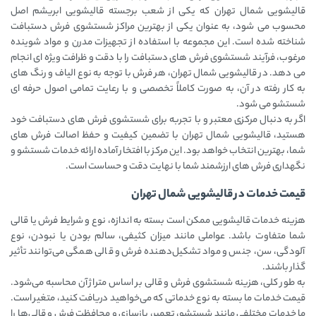
قالیشویی شمال تهران که یکی از شعب برجسته قالیشویی ابریشم اصل
محسوب می ‌شود، به عنوان یکی از بهترین مراکز شستشوی فرش دستبافت
شناخته شده است. این مجموعه با استفاده از تجهیزات مدرن و مواد شوینده
مرغوب، فرآیند شستشوی فرش ‌های دستبافت را با دقت و ظرافت ویژه‌ ای انجام
می ‌دهد. در قالیشویی شمال تهران، هر فرش با توجه به نوع الیاف و رنگ ‌های
به کار رفته در آن، به صورت کاملاً تخصصی و با رعایت تمامی اصول حرفه ‌ای
شستشو می ‌شود.
اگر به دنبال مرکزی معتبر و با تجربه برای شستشوی فرش‌ های دستبافت خود
هستید، قالیشویی شمال تهران با تضمین کیفیت و حفظ اصالت فرش ‌های
شما، بهترین انتخاب خواهد بود. این مرکز با افتخار آماده ارائه خدمات شستشو و
نگهداری فرش ‌های ارزشمند شما با نهایت دقت و حساست است.
قیمت خدمات در قالیشویی شمال تهران
هزینه خدمات قالیشویی ممکن است بسته به اندازه، نوع و شرایط فرش یا قالی
شما متفاوت باشد. عواملی مانند میزان کثیفی، سالم بودن یا نبودن، نوع
آلودگی، سن، جنس و مواد تشکیل‌دهنده فرش و قالی همگی می‌توانند تأثیر
گذار باشند.
به طور کلی، هزینه شستشوی فرش و قالی بر اساس متراژ آن محاسبه می‌شود.
قیمت خدمات ما بسته به نوع خدماتی که می‌خواهید دریافت کنید، متغیر است.
ما خدمات مختلفی مانند شستشو، تعمیر، بازسازی و محافظت فرش و قالی‌ها را