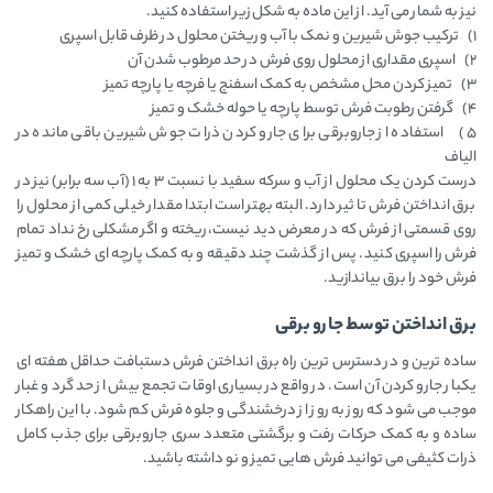
نیز به شمار می آید. از این ماده به شکل زیر استفاده کنید.
1) ترکیب جوش شیرین و نمک با آب و ریختن محلول در ظرف قابل اسپری
2) اسپری مقداری از محلول روی فرش در حد مرطوب شدن آن
3) تمیز کردن محل مشخص به کمک اسفنج یا فرچه یا پارچه تمیز
4) گرفتن رطوبت فرش توسط پارچه یا حوله خشک و تمیز
5) استفاده از جاروبرقی برای جارو کردن ذرات جوش شیرین باقی مانده در
الیاف
درست کردن یک محلول از آب و سرکه سفید با نسبت 3 به 1 (آب سه برابر) نیز در
برق انداختن فرش تاثیر دارد. البته بهتر است ابتدا مقدار خیلی کمی از محلول را
روی قسمتی از فرش که در معرض دید نیست، ریخته و اگر مشکلی رخ نداد تمام
فرش را اسپری کنید. پس از گذشت چند دقیقه و به کمک پارچه ای خشک و تمیز
فرش خود را برق بیاندازید.
برق انداختن توسط جارو برقی
ساده ترین و در دسترس ترین راه برق انداختن فرش دستبافت حداقل هفته ای
یکبار جارو کردن آن است. در واقع در بسیاری اوقات تجمع بیش از حد گرد و غبار
موجب می شود که روز به روز از درخشندگی و جلوه فرش کم شود. با این راهکار
ساده و به کمک حرکات رفت و برگشتی متعدد سری جاروبرقی برای جذب کامل
ذرات کثیفی می توانید فرش هایی تمیز و نو داشته باشید.