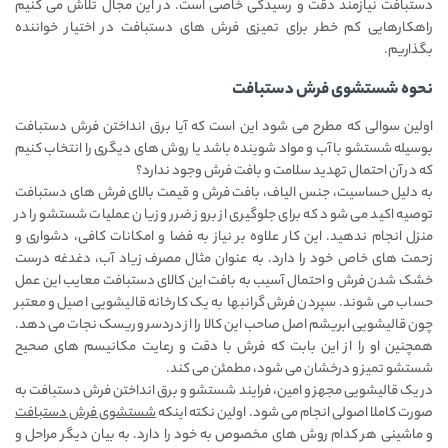
دستبافت نیازمند دقت و رسیدگی خاصی است. در این مجال تلاش می کنیم
راهکارهایی کم خطر برای تمیزی فرش های دستبافت در اختیار خواننده
بگذاریم.
نحوه شستشوی فرش دستبافت
اولین سوالی که مطرح می ‌شود این است که آیا برق انداختن فرش دستبافت
بوسیله شستشو با آب و مواد شوینده باشد یا روش ‌های دیگری را انتخاب کنیم
که در آن احتمال تهدید سلامت و بافت فرش وجود ندارد؟
به دلیل حساسیت، جنس الیاف، بافت فرش و قیمت بالای فرش های دستبافت
توصیه اکید می شود که برای جلوگیری از بروز ضرر و زیان عملیات شستشو را در
منزل انجام ندهید. این کار علاوه بر نیاز به فضا و امکانات کافی، دشواری و
زحمت های خاص خود را دارد. به عنوان مثال مصرف زیاد آب، دغدغه درست
خشک شدن فرش و احتمال آسیب به بافت این کالای دستبافت معایب این عمل
حساب می شوند. سپردن فرش گرانبها به یک کارخانه قالیشویی اصیل و معتبر
چون قالیشویی ابریشم اصل صاحب این کالا را از دردسر و ریسک نجات می دهد.
همچنین او را از این بابت که فرش با دقت و رعایت مکانیسم های صحیح
شستشو تمیز و درخشان می شود، مطمئن می کند.
در یک قالیشویی مجهز و امین، فرایند شستشو و برق انداختن فرش دستبافت به
صورت کاملا اصولی انجام می شود. اولین نکته اینکه
شستشوی فرش دستبافت
و ماشینی هر کدام روش های مخصوص به خود را دارد. به بیان دیگر مراحل و