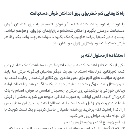
راه کارهایی کم خطر برای برق انداختن فرش دستبافت
با توجه به توضیحات داده شده اگر فردی تصمیم به برق انداختن فرش
دستبافت در منزل بگیرد و امکان شستشو در آپارتمان نیز برای او فراهم نباشد،
پیشنهاد می کنیم از ترفندهای زیر کمک بگیرد تا بتواند هر چند وقت یکبار ظاهر
فرش دستبافت خود را مثل روز اول درخشان کند:
استفاده از محلول لکه بر
یکی از نکات حائز اهمیت که به برق انداختن فرش دستبافت کمک شایانی می
کند، تمیزکاری در لحظه است. به عبارت دیگر صاحبان اینگونه فرش ها باید
همواره مراقبت های لازم برای تمیز ماندن این کالای ارزشمند را رعایت کنند. به
عنوان مثال لطف بزرگی به خود و فرش خود می کنید اگر در همان لحظات اولیه
ریختن خوراکی یا نوشیدنی روی فرش یا چسبیدن آدامس به فرش، اقدام به پاک
کردن آن کنید. گاهی اوقات به صورت اتفاقی متوجه می شوید بخشی از فرش
شما تیره تر و کدرتر از قبل شده است یا به اصطلاح لکه دارد. برای این منظور پس
از آنکه از امنیت لکه بر خریداری شده اطمینان حاصل کردید و یک تست کوچک با
آن انجام دادید، مراحل زیر را طی کنید:
1) اسپری مایع لکه بر روی محل مورد نظر
2) کمک گرفتن از یک پارچه و حوله تمیز یا مسواک و فرچه برای از بین بردن لکه