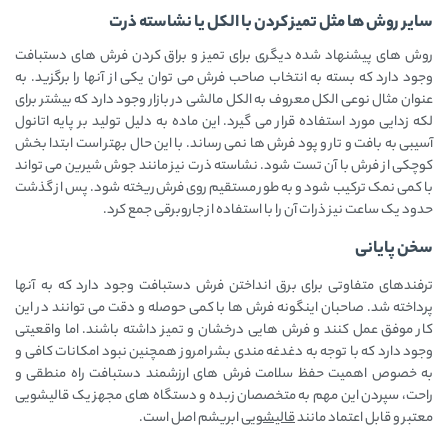
سایر روش ها مثل تمیز کردن با الکل یا نشاسته ذرت
روش های پیشنهاد شده دیگری برای تمیز و براق کردن فرش های دستبافت
وجود دارد که بسته به انتخاب صاحب فرش می توان یکی از آنها را برگزید. به
عنوان مثال نوعی الکل معروف به الکل مالشی در بازار وجود دارد که بیشتر برای
لکه زدایی مورد استفاده قرار می گیرد. این ماده به دلیل تولید بر پایه اتانول
آسیبی به بافت و تار و پود فرش ها نمی رساند. با این حال بهتر است ابتدا بخش
کوچکی از فرش با آن تست شود. نشاسته ذرت نیز مانند جوش شیرین می تواند
با کمی نمک ترکیب شود و به طور مستقیم روی فرش ریخته شود. پس از گذشت
حدود یک ساعت نیز ذرات آن را با استفاده از جاروبرقی جمع کرد.
سخن پایانی
ترفندهای متفاوتی برای برق انداختن فرش دستبافت وجود دارد که به آنها
پرداخته شد. صاحبان اینگونه فرش ها با کمی حوصله و دقت می توانند در این
کار موفق عمل کنند و فرش هایی درخشان و تمیز داشته باشند. اما واقعیتی
وجود دارد که با توجه به دغدغه مندی بشر امروز همچنین نبود امکانات کافی و
به خصوص اهمیت حفظ سلامت فرش های ارزشمند دستبافت راه منطقی و
راحت، سپردن این مهم به متخصصان زبده و دستگاه های مجهز یک قالیشویی
معتبر و قابل اعتماد مانند
قالیشویی
ابریشم اصل است.