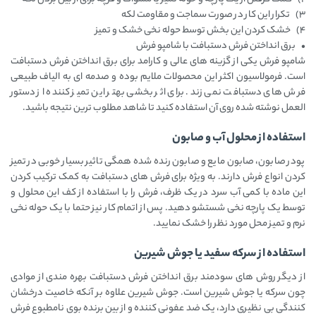
3) تکرار این کار در صورت سماجت و مقاومت لکه
4) خشک کردن این بخش توسط حوله نخی خشک و تمیز
• برق انداختن فرش دستبافت با شامپو فرش
شامپو فرش یکی از گزینه های عالی و کارامد برای برق انداختن فرش دستبافت
است. فرمولاسیون اکثر این محصولات ملایم بوده و صدمه ای به الیاف طبیعی
فرش های دستبافت نمی زند. برای اثر بخشی بهتر این تمیز کننده از دستور
العمل نوشته شده روی آن استفاده کنید تا شاهد مطلوب ترین نتیجه باشید.
استفاده از محلول آب و صابون
پودر صابون، صابون مایع و صابون رنده شده همگی تاثیر بسیار خوبی در تمیز
کردن انواع فرش دارند. به ویژه برای فرش های دستبافت به کمک ترکیب کردن
این ماده با کمی آب سرد در یک ظرف، فرش را با استفاده از کف این محلول و
توسط یک پارچه نخی شستشو دهید. پس از اتمام کار نیز حتما با یک حوله نخی
نرم و تمیز محل مورد نظر را خشک نمایید.
استفاده از سرکه سفید یا جوش شیرین
از دیگر روش های سودمند برق انداختن فرش دستبافت بهره مندی از موادی
چون سرکه یا جوش شیرین است. جوش شیرین علاوه بر آنکه خاصیت درخشان
کنندگی بی نظیری دارد، یک ضد عفونی کننده و از بین برنده بوی نامطبوع فرش