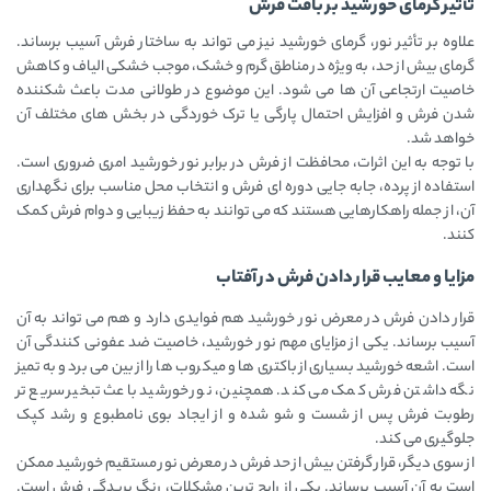
تأثیر گرمای خورشید بر بافت فرش
علاوه بر تأثیر نور، گرمای خورشید نیز می‌ تواند به ساختار فرش آسیب برساند.
گرمای بیش از حد، به‌ ویژه در مناطق گرم و خشک، موجب خشکی الیاف و کاهش
خاصیت ارتجاعی آن‌ ها می‌ شود. این موضوع در طولانی‌ مدت باعث شکننده
شدن فرش و افزایش احتمال پارگی یا ترک‌ خوردگی در بخش‌ های مختلف آن
خواهد شد.
با توجه به این اثرات، محافظت از فرش در برابر نور خورشید امری ضروری است.
استفاده از پرده، جابه‌ جایی دوره‌ ای فرش و انتخاب محل مناسب برای نگهداری
آن، از جمله راهکارهایی هستند که می‌ توانند به حفظ زیبایی و دوام فرش کمک
کنند.
مزایا و معایب قرار دادن فرش در آفتاب
قرار دادن فرش در معرض نور خورشید هم فوایدی دارد و هم می‌ تواند به آن
آسیب برساند. یکی از مزایای مهم نور خورشید، خاصیت ضد عفونی‌ کنندگی آن
است. اشعه خورشید بسیاری از باکتری‌ ها و میکروب‌ ها را از بین می‌ برد و به تمیز
نگه داشتن فرش کمک می‌ کند. همچنین، نور خورشید باعث تبخیر سریع‌ تر
رطوبت فرش پس از شست‌ و شو شده و از ایجاد بوی نامطبوع و رشد کپک
جلوگیری می‌ کند.
از سوی دیگر، قرار گرفتن بیش از حد فرش در معرض نور مستقیم خورشید ممکن
است به آن آسیب برساند. یکی از رایج‌ ترین مشکلات، رنگ‌ پریدگی فرش است.