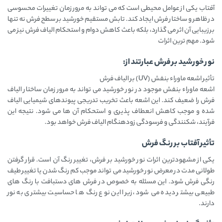
آفتاب یکی از عوامل محیطی است که می‌ تواند به مرور زمان تغییرات محسوسی
در ظاهر و ساختار فرش ایجاد کند. تابش مستقیم خورشید بر سطح فرش نه‌ تنها
بر زیبایی آن اثر می‌ گذارد، بلکه باعث کاهش دوام و استحکام الیاف فرش نیز می‌
شود. مهم‌ ترین اثرات
نور خورشید بر فرش عبارتند از:
تأثیر اشعه ماوراء بنفش (UV) بر الیاف فرش
اشعه ماوراء بنفش موجود در نور خورشید می‌ تواند به مرور زمان ساختار الیاف
فرش را ضعیف کند. این اشعه باعث تخریب تدریجی پیوندهای شیمیایی الیاف
شده و موجب کاهش انعطاف‌ پذیری و استحکام آن‌ ها می‌ شود. نتیجه این
فرآیند، شکنندگی و فرسودگی زودهنگام الیاف فرش خواهد بود.
تأثیر آفتاب بر رنگ فرش
یکی از مشهودترین اثرات نور خورشید بر فرش، تغییر رنگ آن است. قرار گرفتن
طولانی‌ مدت در معرض نور خورشید می‌ تواند موجب کم‌ رنگ شدن یا تغییر طیف
رنگی فرش شود. این مسئله به‌ خصوص در فرش‌ های دستبافت با رنگ‌ های
طبیعی بیشتر دیده می‌ شود، زیرا این نوع رنگ‌ ها حساسیت بیشتری به نور
دارند.